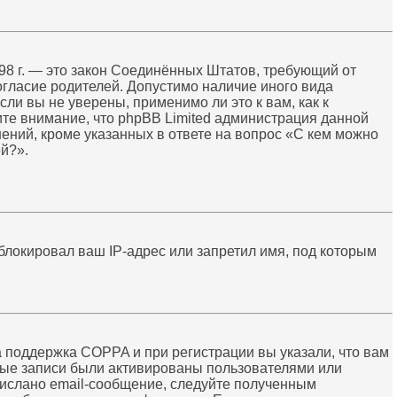
 1998 г. — это закон Соединённых Штатов, требующий от
огласие родителей. Допустимо наличие иного вида
и вы не уверены, применимо ли это к вам, как к
те внимание, что phpBB Limited администрация данной
ний, кроме указанных в ответе на вопрос «С кем можно
й?».
локировал ваш IP-адрес или запретил имя, под которым
а поддержка COPPA и при регистрации вы указали, что вам
тные записи были активированы пользователями или
рислано email-сообщение, следуйте полученным