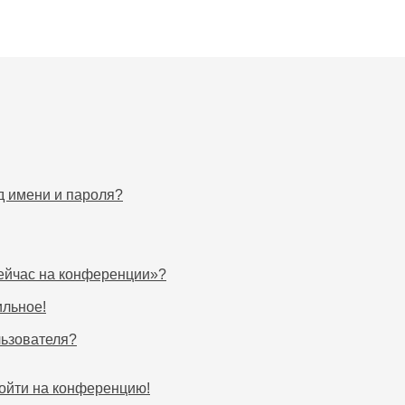
д имени и пароля?
сейчас на конференции»?
ильное!
льзователя?
войти на конференцию!