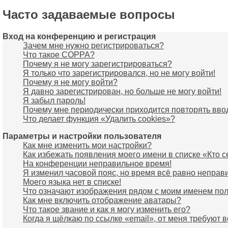
Часто задаваемые вопросы
Вход на конференцию и регистрация
Зачем мне нужно регистрироваться?
Что такое COPPA?
Почему я не могу зарегистрироваться?
Я только что зарегистрировался, но не могу войти!
Почему я не могу войти?
Я давно зарегистрирован, но больше не могу войти!
Я забыл пароль!
Почему мне периодически приходится повторять вво
Что делает функция «Удалить cookies»?
Параметры и настройки пользователя
Как мне изменить мои настройки?
Как избежать появления моего имени в списке «Кто 
На конференции неправильное время!
Я изменил часовой пояс, но время всё равно неправ
Моего языка нет в списке!
Что означают изображения рядом с моим именем по
Как мне включить отображение аватары?
Что такое звание и как я могу изменить его?
Когда я щёлкаю по ссылке «email», от меня требуют 