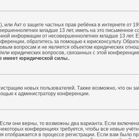
998), или Акт о защите частных прав ребёнка в интернете от
вершеннолетних младше 13 лет, иметь на это письменное с
чной информации от несовершеннолетних младше 13 лет. Есл
ференции, обратитесь за помощью к юрисконсульту. Обрати
овым вопросам и не является объектом юридических отноше
и/или юридических вопросов, связанных с этой конференцие
е имеет юридической силы.
.
страцию новых пользователей. Также возможно, что он заб
омощью к администратору конференции.
 Если они верны, то возможны два варианта. Если включен
 некоторых конференциях требуется, чтобы все новые учё
я отображается в процессе регистрации. Если вам было п