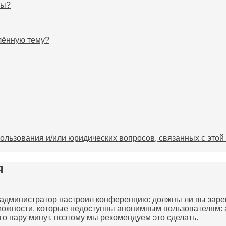
мы?
елённую тему?
пользования и/или юридических вопросов, связанных с это
я
как администратор настроил конференцию: должны ли вы зар
можности, которые недоступны анонимным пользователям: 
сего пару минут, поэтому мы рекомендуем это сделать.