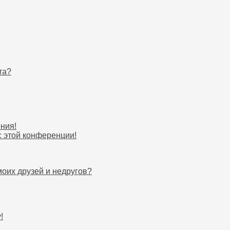
та?
ния!
с этой конференции!
моих друзей и недругов?
!