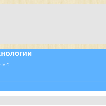
нологии
о М.С.
ый