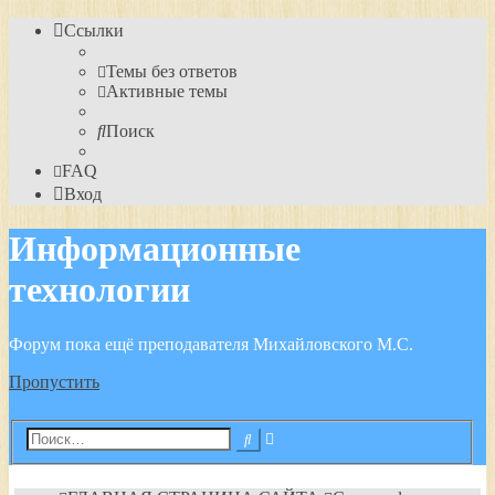
Ссылки
Темы без ответов
Активные темы
Поиск
FAQ
Вход
Информационные
технологии
Форум пока ещё преподавателя Михайловского М.С.
Пропустить
Расширенный
Поиск
поиск