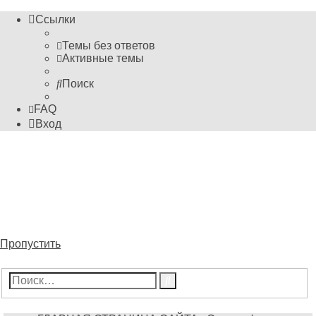
Ссылки
Темы без ответов
Активные темы
Поиск
FAQ
Вход
Информационные
технологии
Форум пока ещё преподавателя Михайловского М.С.
Пропустить
Расширенный
Поиск
поиск