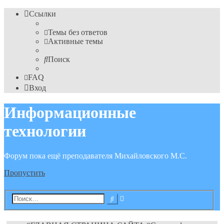
Ссылки
Темы без ответов
Активные темы
Поиск
FAQ
Вход
Информационные
технологии
Форум пока ещё преподавателя Михайловского М.С.
Пропустить
Расширенный
Поиск
поиск