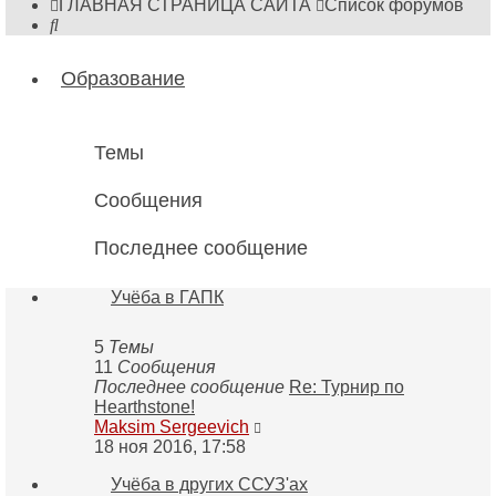
ГЛАВНАЯ СТРАНИЦА САЙТА
Список форумов
Поиск
Образование
Темы
Сообщения
Последнее сообщение
Учёба в ГАПК
5
Темы
11
Сообщения
Последнее сообщение
Re: Турнир по
Hearthstone!
Перейти
Maksim Sergeevich
к
18 ноя 2016, 17:58
последнему
Учёба в других ССУЗ'ах
сообщению