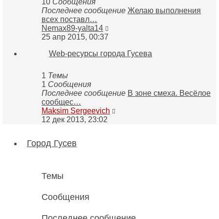
10
Сообщения
Последнее сообщение
Желаю выполнения
всех поставл…
Перейти
Nemax89-yalta14
к
25 апр 2015, 00:37
последнему
Web-ресурсы города Гусева
сообщению
1
Темы
1
Сообщения
Последнее сообщение
В зоне смеха. Весёлое
сообщес…
Перейти
Maksim Sergeevich
к
12 дек 2013, 23:02
последнему
сообщению
Город Гусев
Темы
Сообщения
Последнее сообщение