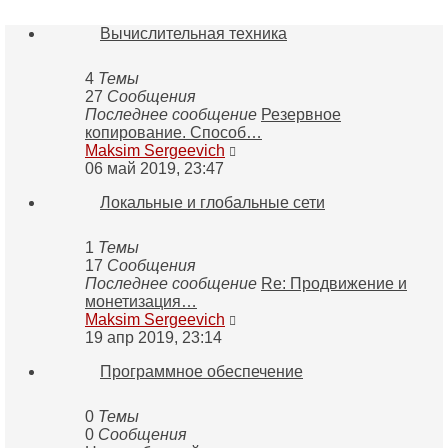
Вычислительная техника
4
Темы
27
Сообщения
Последнее сообщение
Резервное
копирование. Способ…
Перейти
Maksim Sergeevich
к
06 май 2019, 23:47
последнему
Локальные и глобальные сети
сообщению
1
Темы
17
Сообщения
Последнее сообщение
Re: Продвижение и
монетизация…
Перейти
Maksim Sergeevich
к
19 апр 2019, 23:14
последнему
Программное обеспечение
сообщению
0
Темы
0
Сообщения