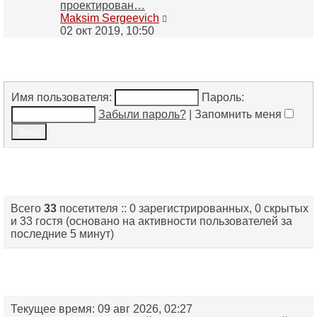
проектирован…
Перейти
Maksim Sergeevich
к
02 окт 2019, 10:50
последнему
сообщению
Вход
Имя пользователя:
Пароль:
Забыли пароль?
|
Запомнить меня
Кто сейчас на конференции
Всего
33
посетителя :: 0 зарегистрированных, 0 скрытых
и 33 гостя (основано на активности пользователей за
последние 5 минут)
Статистика
Текущее время: 09 авг 2026, 02:27