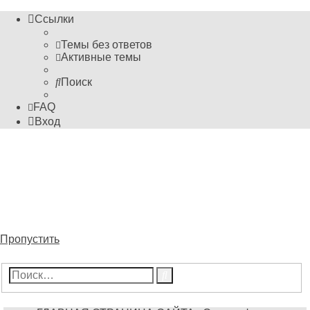
Ссылки
Темы без ответов
Активные темы
Поиск
FAQ
Вход
Информационные
технологии
Форум пока ещё преподавателя Михайловского М.С.
Пропустить
Расширенный
Поиск
поиск