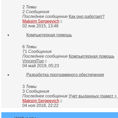
2
Темы
2
Сообщения
Последнее сообщение
Как оно работает?
Перейти
Maksim Sergeevich
к
02 янв 2015, 13:48
последнему
Компьютерная помощь
сообщению
6
Темы
71
Сообщения
Последнее сообщение
Компьютерная помощь
Перейти
VincentTup
к
04 май 2019, 05:23
последнему
Разработка программного обеспечения
сообщению
3
Темы
3
Сообщения
Последнее сообщение
Учет выданных грамот +
Перейти
Maksim Sergeevich
к
04 ноя 2018, 22:22
последнему
сообщению