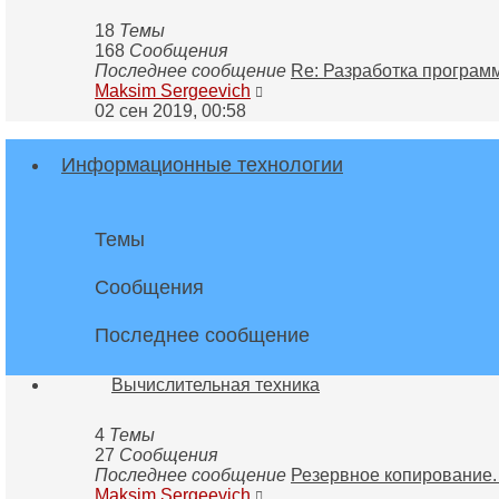
18
Темы
168
Сообщения
Последнее сообщение
Re: Разработка програ
Перейти
Maksim Sergeevich
к
02 сен 2019, 00:58
последнему
сообщению
Информационные технологии
Темы
Сообщения
Последнее сообщение
Вычислительная техника
4
Темы
27
Сообщения
Последнее сообщение
Резервное копирование
Перейти
Maksim Sergeevich