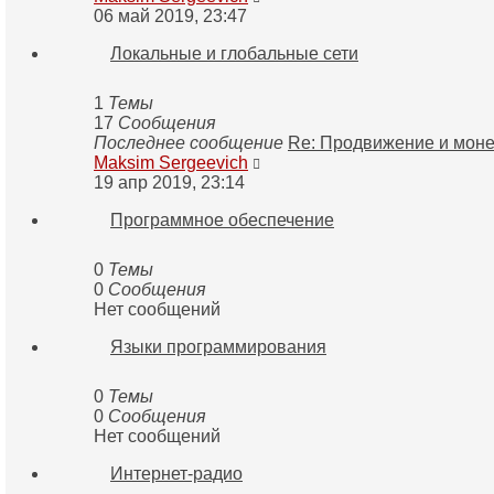
к
06 май 2019, 23:47
последнему
Локальные и глобальные сети
сообщению
1
Темы
17
Сообщения
Последнее сообщение
Re: Продвижение и мон
Перейти
Maksim Sergeevich
к
19 апр 2019, 23:14
последнему
Программное обеспечение
сообщению
0
Темы
0
Сообщения
Нет сообщений
Языки программирования
0
Темы
0
Сообщения
Нет сообщений
Интернет-радио