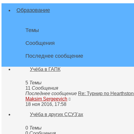
Образование
Темы
Сообщения
Последнее сообщение
Учёба в ГАПК
5
Темы
11
Сообщения
Последнее сообщение
Re: Турнир по Hearthston
Перейти
Maksim Sergeevich
к
18 ноя 2016, 17:58
последнему
Учёба в других ССУЗ'ах
сообщению
0
Темы
0
Сообщения