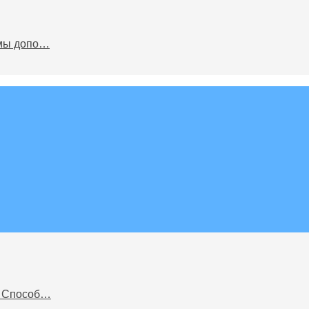
ммы допо…
. Способ…