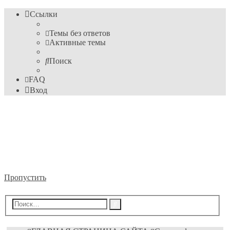
Ссылки
Темы без ответов
Активные темы
Поиск
FAQ
Вход
Информационные
технологии
Форум пока ещё преподавателя Михайловского М.С.
Пропустить
Расширенный
Поиск
поиск