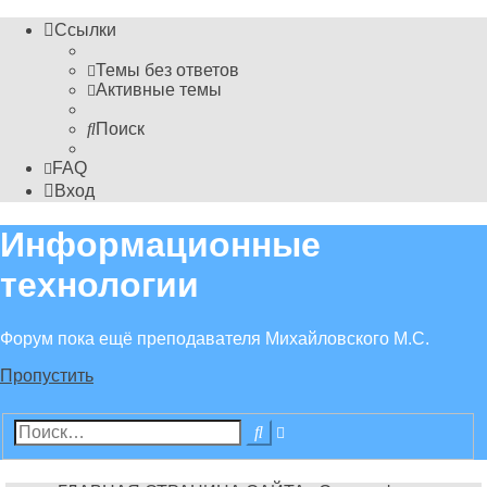
Ссылки
Темы без ответов
Активные темы
Поиск
FAQ
Вход
Информационные
технологии
Форум пока ещё преподавателя Михайловского М.С.
Пропустить
Расширенный
Поиск
поиск