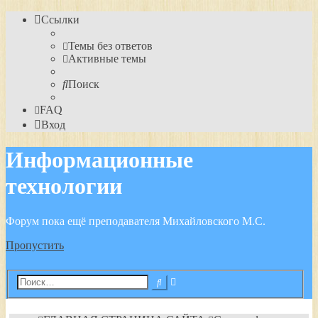
Ссылки
Темы без ответов
Активные темы
Поиск
FAQ
Вход
Информационные
технологии
Форум пока ещё преподавателя Михайловского М.С.
Пропустить
Расширенный
Поиск
поиск