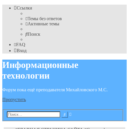
Ссылки
Темы без ответов
Активные темы
Поиск
FAQ
Вход
Информационные
технологии
Форум пока ещё преподавателя Михайловского М.С.
Пропустить
Расширенный
Поиск
поиск