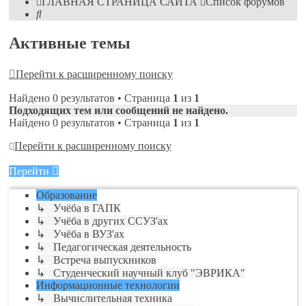
ГЛАВНАЯ СТРАНИЦА САЙТА
Список форумов
Поиск
Активные темы
Перейти к расширенному поиску
Найдено 0 результатов • Страница
1
из
1
Подходящих тем или сообщений не найдено.
Найдено 0 результатов • Страница
1
из
1
Перейти к расширенному поиску
Перейти
Образование
↳ Учёба в ГАПК
↳ Учёба в других ССУЗ'ах
↳ Учёба в ВУЗ'ах
↳ Педагогическая деятельность
↳ Встреча выпускников
↳ Студенческий научный клуб "ЭВРИКА"
Информационные технологии
↳ Вычислительная техника