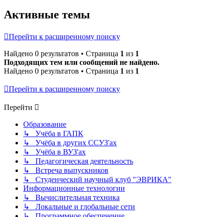
Активные темы
Перейти к расширенному поиску
Найдено 0 результатов • Страница
1
из
1
Подходящих тем или сообщений не найдено.
Найдено 0 результатов • Страница
1
из
1
Перейти к расширенному поиску
Перейти
Образование
↳ Учёба в ГАПК
↳ Учёба в других ССУЗ'ах
↳ Учёба в ВУЗ'ах
↳ Педагогическая деятельность
↳ Встреча выпускников
↳ Студенческий научный клуб "ЭВРИКА"
Информационные технологии
↳ Вычислительная техника
↳ Локальные и глобальные сети
↳ Программное обеспечение