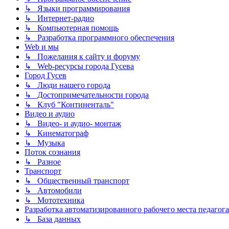
↳ Языки программирования
↳ Интернет-радио
↳ Компьютерная помощь
↳ Разработка программного обеспечения
Web и мы
↳ Пожелания к сайту и форуму
↳ Web-ресурсы города Гусева
Город Гусев
↳ Люди нашего города
↳ Достопримечательности города
↳ Клуб "Континенталь"
Видео и аудио
↳ Видео- и аудио- монтаж
↳ Кинематограф
↳ Музыка
Поток сознания
↳ Разное
Транспорт
↳ Общественный транспорт
↳ Автомобили
↳ Мототехника
Разработка автоматизированного рабочего места педагога
↳ База данных