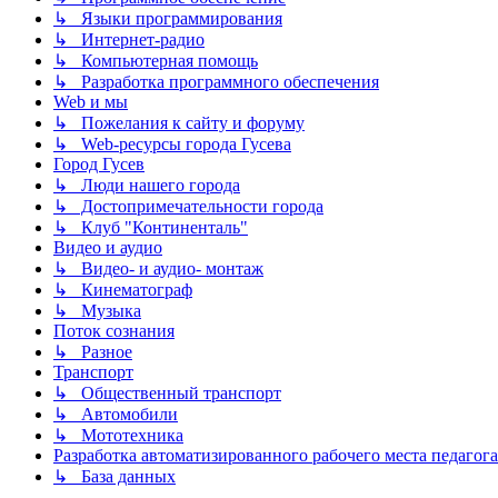
↳ Языки программирования
↳ Интернет-радио
↳ Компьютерная помощь
↳ Разработка программного обеспечения
Web и мы
↳ Пожелания к сайту и форуму
↳ Web-ресурсы города Гусева
Город Гусев
↳ Люди нашего города
↳ Достопримечательности города
↳ Клуб "Континенталь"
Видео и аудио
↳ Видео- и аудио- монтаж
↳ Кинематограф
↳ Музыка
Поток сознания
↳ Разное
Транспорт
↳ Общественный транспорт
↳ Автомобили
↳ Мототехника
Разработка автоматизированного рабочего места педагога
↳ База данных