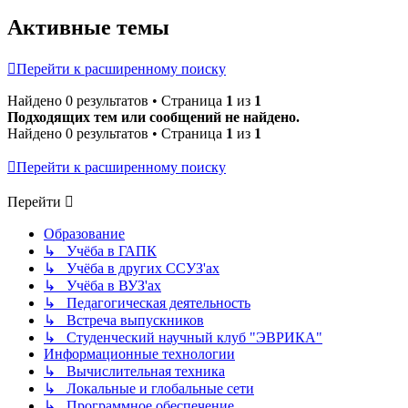
Активные темы
Перейти к расширенному поиску
Найдено 0 результатов • Страница
1
из
1
Подходящих тем или сообщений не найдено.
Найдено 0 результатов • Страница
1
из
1
Перейти к расширенному поиску
Перейти
Образование
↳ Учёба в ГАПК
↳ Учёба в других ССУЗ'ах
↳ Учёба в ВУЗ'ах
↳ Педагогическая деятельность
↳ Встреча выпускников
↳ Студенческий научный клуб "ЭВРИКА"
Информационные технологии
↳ Вычислительная техника
↳ Локальные и глобальные сети
↳ Программное обеспечение