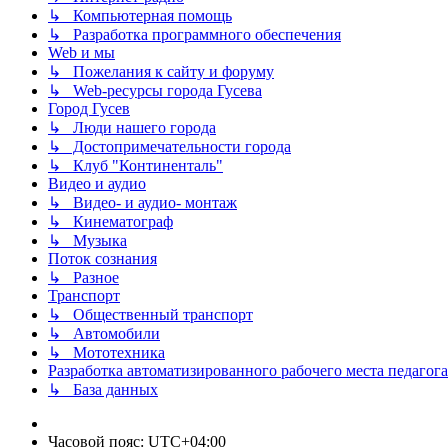
↳ Компьютерная помощь
↳ Разработка программного обеспечения
Web и мы
↳ Пожелания к сайту и форуму
↳ Web-ресурсы города Гусева
Город Гусев
↳ Люди нашего города
↳ Достопримечательности города
↳ Клуб "Континенталь"
Видео и аудио
↳ Видео- и аудио- монтаж
↳ Кинематограф
↳ Музыка
Поток сознания
↳ Разное
Транспорт
↳ Общественный транспорт
↳ Автомобили
↳ Мототехника
Разработка автоматизированного рабочего места педагога
↳ База данных
Часовой пояс:
UTC+04:00