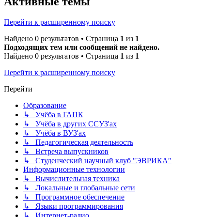
Активные темы
Перейти к расширенному поиску
Найдено 0 результатов • Страница
1
из
1
Подходящих тем или сообщений не найдено.
Найдено 0 результатов • Страница
1
из
1
Перейти к расширенному поиску
Перейти
Образование
↳ Учёба в ГАПК
↳ Учёба в других ССУЗ'ах
↳ Учёба в ВУЗ'ах
↳ Педагогическая деятельность
↳ Встреча выпускников
↳ Студенческий научный клуб "ЭВРИКА"
Информационные технологии
↳ Вычислительная техника
↳ Локальные и глобальные сети
↳ Программное обеспечение
↳ Языки программирования
↳ Интернет-радио