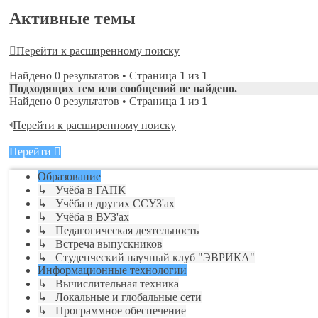
Активные темы
Перейти к расширенному поиску
Найдено 0 результатов • Страница
1
из
1
Подходящих тем или сообщений не найдено.
Найдено 0 результатов • Страница
1
из
1
Перейти к расширенному поиску
Перейти
Образование
↳ Учёба в ГАПК
↳ Учёба в других ССУЗ'ах
↳ Учёба в ВУЗ'ах
↳ Педагогическая деятельность
↳ Встреча выпускников
↳ Студенческий научный клуб "ЭВРИКА"
Информационные технологии
↳ Вычислительная техника
↳ Локальные и глобальные сети
↳ Программное обеспечение