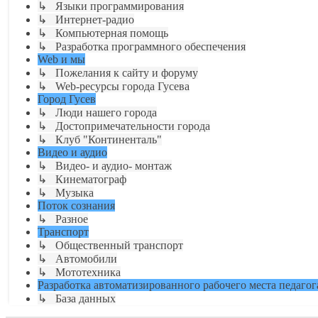
↳ Языки программирования
↳ Интернет-радио
↳ Компьютерная помощь
↳ Разработка программного обеспечения
Web и мы
↳ Пожелания к сайту и форуму
↳ Web-ресурсы города Гусева
Город Гусев
↳ Люди нашего города
↳ Достопримечательности города
↳ Клуб "Континенталь"
Видео и аудио
↳ Видео- и аудио- монтаж
↳ Кинематограф
↳ Музыка
Поток сознания
↳ Разное
Транспорт
↳ Общественный транспорт
↳ Автомобили
↳ Мототехника
Разработка автоматизированного рабочего места педагог
↳ База данных