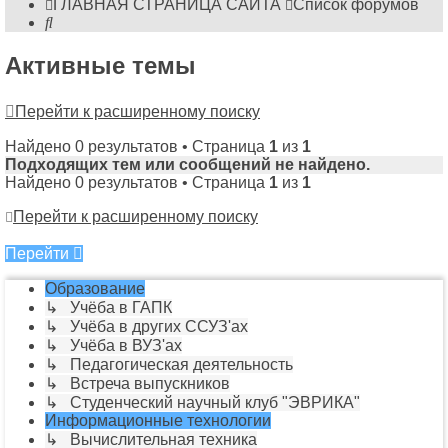
ГЛАВНАЯ СТРАНИЦА САЙТА
Список форумов
Поиск
Активные темы
Перейти к расширенному поиску
Найдено 0 результатов • Страница
1
из
1
Подходящих тем или сообщений не найдено.
Найдено 0 результатов • Страница
1
из
1
Перейти к расширенному поиску
Перейти
Образование
↳ Учёба в ГАПК
↳ Учёба в других ССУЗ'ах
↳ Учёба в ВУЗ'ах
↳ Педагогическая деятельность
↳ Встреча выпускников
↳ Студенческий научный клуб "ЭВРИКА"
Информационные технологии
↳ Вычислительная техника