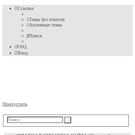
Ссылки
Темы без ответов
Активные темы
Поиск
FAQ
Вход
Информационные
технологии
Форум пока ещё преподавателя Михайловского М.С.
Пропустить
Расширенный
Поиск
поиск