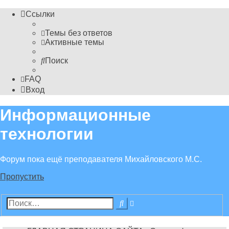
Ссылки
Темы без ответов
Активные темы
Поиск
FAQ
Вход
Информационные
технологии
Форум пока ещё преподавателя Михайловского М.С.
Пропустить
Расширенный
Поиск
поиск