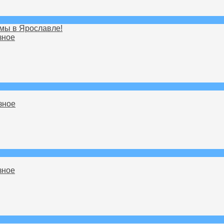
мы в Ярославле!
зное
зное
зное