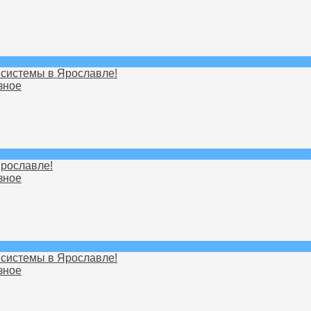
системы в Ярославле!
зное
рославле!
зное
системы в Ярославле!
зное