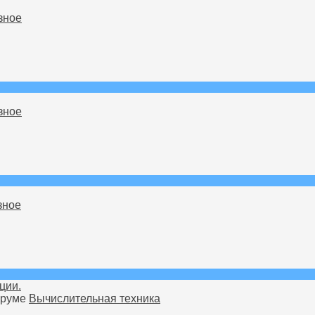
зное
зное
зное
ции.
форуме
Вычислительная техника