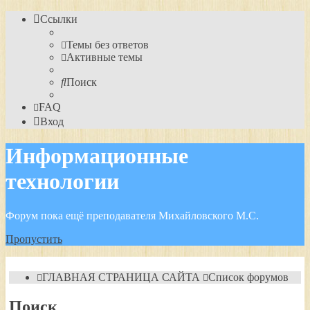
Ссылки
Темы без ответов
Активные темы
Поиск
FAQ
Вход
Информационные
технологии
Форум пока ещё преподавателя Михайловского М.С.
Пропустить
ГЛАВНАЯ СТРАНИЦА САЙТА
Список форумов
Поиск