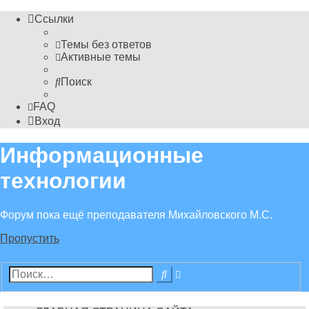
Ссылки
Темы без ответов
Активные темы
Поиск
FAQ
Вход
Информационные
технологии
Форум пока ещё преподавателя Михайловского М.С.
Пропустить
Расширенный
Поиск
поиск