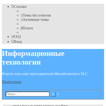
Ссылки
Темы без ответов
Активные темы
Поиск
FAQ
Вход
Информационные
технологии
Форум пока ещё преподавателя Михайловского М.С.
Пропустить
Расширенный
Поиск
поиск