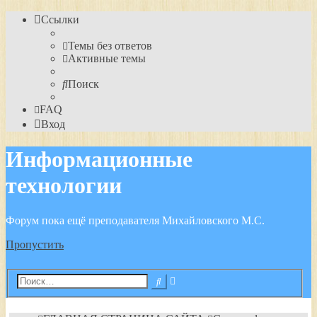
Ссылки
Темы без ответов
Активные темы
Поиск
FAQ
Вход
Информационные
технологии
Форум пока ещё преподавателя Михайловского М.С.
Пропустить
Расширенный
Поиск
поиск