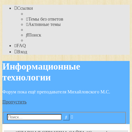
Ссылки
Темы без ответов
Активные темы
Поиск
FAQ
Вход
Информационные
технологии
Форум пока ещё преподавателя Михайловского М.С.
Пропустить
Расширенный
Поиск
поиск