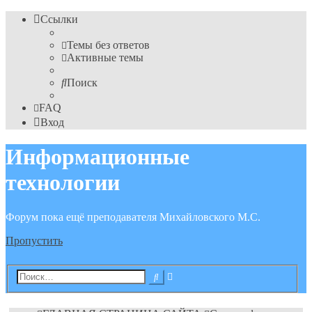
Ссылки
Темы без ответов
Активные темы
Поиск
FAQ
Вход
Информационные
технологии
Форум пока ещё преподавателя Михайловского М.С.
Пропустить
Расширенный
Поиск
поиск