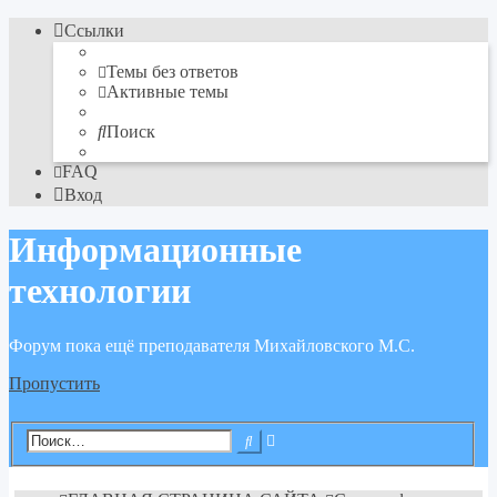
Ссылки
Темы без ответов
Активные темы
Поиск
FAQ
Вход
Информационные
технологии
Форум пока ещё преподавателя Михайловского М.С.
Пропустить
Расширенный
Поиск
поиск