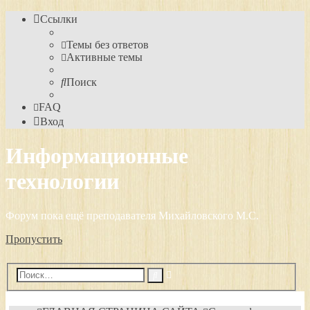
Ссылки
Темы без ответов
Активные темы
Поиск
FAQ
Вход
Информационные
технологии
Форум пока ещё преподавателя Михайловского М.С.
Пропустить
Расширенный
Поиск
поиск