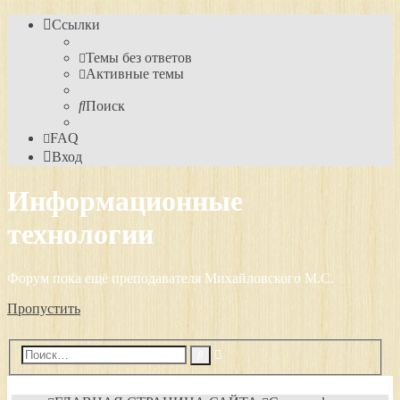
Ссылки
Темы без ответов
Активные темы
Поиск
FAQ
Вход
Информационные
технологии
Форум пока ещё преподавателя Михайловского М.С.
Пропустить
Расширенный
Поиск
поиск