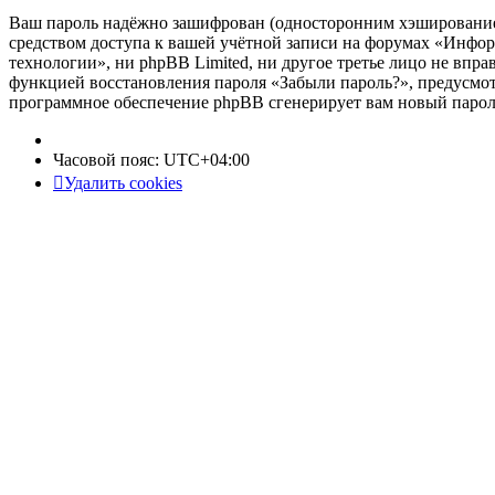
Ваш пароль надёжно зашифрован (односторонним хэшированием)
средством доступа к вашей учётной записи на форумах «Инфор
технологии», ни phpBB Limited, ни другое третье лицо не впра
функцией восстановления пароля «Забыли пароль?», предусмот
программное обеспечение phpBB сгенерирует вам новый пароль
Часовой пояс:
UTC+04:00
Удалить cookies