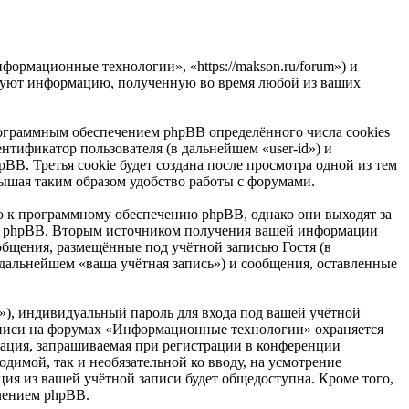
ормационные технологии», «https://makson.ru/forum») и
ьзуют информацию, полученную во время любой из ваших
ограммным обеспечением phpBB определённого числа cookies
нтификатор пользователя (в дальнейшем «user-id») и
B. Третья cookie будет создана после просмотра одной из тем
ышая таким образом удобство работы с форумами.
 к программному обеспечению phpBB, однако они выходят за
ем phpBB. Вторым источником получения вашей информации
общения, размещённые под учётной записью Гостя (в
альнейшем «ваша учётная запись») и сообщения, оставленные
»), индивидуальный пароль для входа под вашей учётной
 записи на форумах «Информационные технологии» охраняется
ация, запрашиваемая при регистрации в конференции
димой, так и необязательной ко вводу, на усмотрение
я из вашей учётной записи будет общедоступна. Кроме того,
ечением phpBB.