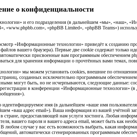
ение о конфиденциальности
нологии» и его подразделения (в дальнейшем «мы», «наш», «Инф
B», «www.phpbb.com», «phpBB Limited», «phpBB Teams») испол
росмотр «Информационные технологии» приведёт к созданию пр
айлов вашего браузера). Первые две cookie содержат только иде
 автоматически присвоенные вам программным обеспечением phpB
аться для хранения информации о прочтённых вами темах, пов
нологии» мы можем установить cookies, внешние по отношению
ие страниц, созданных исключительно программным обеспечени
нными могут быть, но не исчерпываются, следующие данные: со
регистрации в конференции «Информационные технологии» (в д
ообщения»).
но идентифицируемое имя (в дальнейшем «ваше имя пользователя
ьнейшем «ваш адрес email»). Ваша информация из вашей учётной
 стране, предоставляющей нам услуги хостинга. Любая информ
я, вашего пароля и вашего адреса email, может быть как необхо
юбом случае у вас есть возможность выбрать, какая информаци
 сообщений, автоматически сгенерированных программным обесп