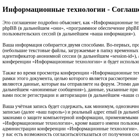
Информационные технологии - Соглаш
Это соглашение подробно объясняет, как «Информационные тех
phpBB (в дальнейшем «они», «программное обеспечение phpB
пользовательских сессий (в дальнейшем «ваша информация»).
Ваша информация собирается двумя способами. Во-первых, п
(небольшие текстовые файлы, загружаемые в папку временных ф
идентификатор анонимной сессии (в дальнейшем «session-id»),
конференции «Информационные технологии» и будет использов
Также во время просмотра конференции «Информационные тех
рамки этого документа, целью которого является рассмотрен
являются данные, которые вы отправляете на форум. Этими да
дальнейшем «анонимные сообщения»), данные, указанные при 
вами после регистрации и авторизации (в дальнейшем «ваши с
Ваша учётная запись будет содержать, как минимум, однознач
записью (далее «ваш пароль») и реальный адрес email (в дал
законами о защите компьютерной информации, применяемыми в
«Информационные технологии», кроме вашего имени пользовател
администрации конференции «Информационные технологии». В л
у вас есть возможность согласиться/отказаться от получения