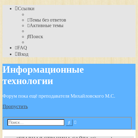
Ссылки
Темы без ответов
Активные темы
Поиск
FAQ
Вход
Информационные
технологии
Форум пока ещё преподавателя Михайловского М.С.
Пропустить
Расширенный
Поиск
поиск