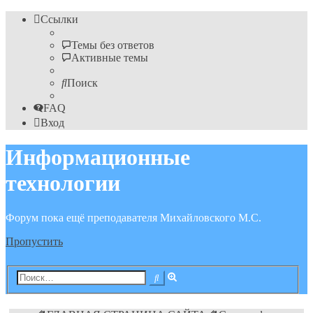
Ссылки
Темы без ответов
Активные темы
Поиск
FAQ
Вход
Информационные
технологии
Форум пока ещё преподавателя Михайловского М.С.
Пропустить
Расширенный
Поиск
поиск