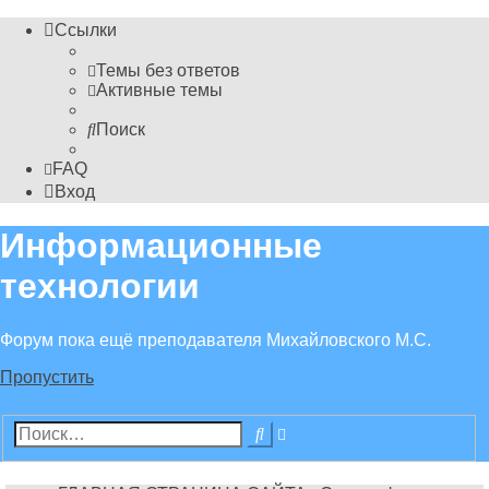
Ссылки
Темы без ответов
Активные темы
Поиск
FAQ
Вход
Информационные
технологии
Форум пока ещё преподавателя Михайловского М.С.
Пропустить
Расширенный
Поиск
поиск