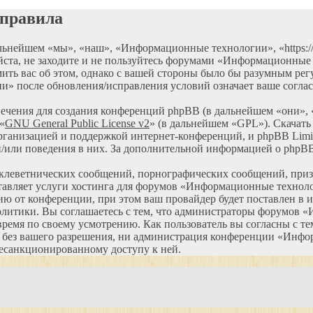
 правила
нейшем «мы», «наш», «Информационные технологии», «https://ma
ста, не заходите и не пользуйтесь форумами «Информационные 
ить вас об этом, однако с вашей стороны было бы разумным регу
» после обновления/исправления условий означает ваше соглас
чения для создания конференций phpBB (в дальнейшем «они»,
«
GNU General Public License v2
» (в дальнейшем «GPL»). Скачать
ганизацией и поддержкой интернет-конференций, и phpBB Limite
и/или поведения в них. За дополнительной информацией о phpB
 клеветнических сообщений, порнографических сообщений, приз
оставляет услуги хостинга для форумов «Информационные техно
от конференции, при этом ваш провайдер будет поставлен в изв
олитики. Вы соглашаетесь с тем, что администраторы форумов 
ремя по своему усмотрению. Как пользователь вы согласны с тем
м без вашего разрешения, ни администрация конференции «Инфо
 несанкционированному доступу к ней.