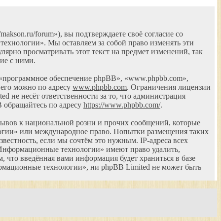
kson.ru/forum»), вы подтверждаете своё согласие со
технологии». Мы оставляем за собой право изменять эти
лярно просматривать этот текст на предмет изменений, так
ие с ними.
 «программное обеспечение phpBB», «www.phpbb.com»,
 его можно по адресу
www.phpbb.com
. Ограничения лицензии
d не несёт ответственности за то, что администрация
B обращайтесь по адресу
https://www.phpbb.com/
.
ывов к национальной розни и прочих сообщений, которые
логии» или международное право. Попытки размещения таких
естность, если мы сочтём это нужным. IP-адреса всех
«Информационные технологии» имеют право удалить,
, что введённая вами информация будет храниться в базе
рмационные технологии», ни phpBB Limited не может быть