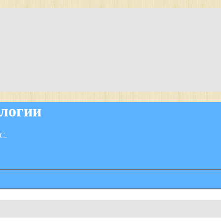
логии
С.