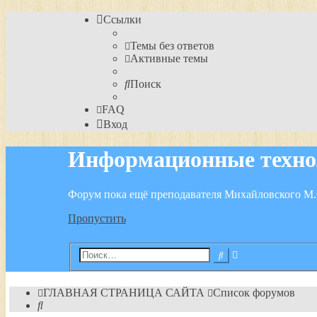
Ссылки
Темы без ответов
Активные темы
Поиск
FAQ
Вход
Информационные техно
Форум пока ещё преподавателя Михайловского М.
Пропустить
Расширенный
Поиск
поиск
ГЛАВНАЯ СТРАНИЦА САЙТА
Список форумов
Поиск