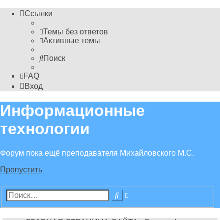
Ссылки
Темы без ответов
Активные темы
Поиск
FAQ
Вход
Информационные
технологии
Форум пока ещё преподавателя Михайловского М.С.
Пропустить
Расширенный
Поиск
поиск