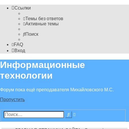
Ссылки
Темы без ответов
Активные темы
Поиск
FAQ
Вход
Информационные
технологии
Форум пока ещё преподавателя Михайловского М.С.
Пропустить
Расширенный
Поиск
поиск