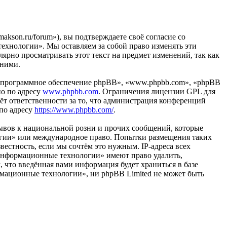
son.ru/forum»), вы подтверждаете своё согласие со
ехнологии». Мы оставляем за собой право изменять эти
лярно просматривать этот текст на предмет изменений, так как
 ними.
«программное обеспечение phpBB», «www.phpbb.com», «phpBB
но по адресу
www.phpbb.com
. Ограничения лицензии GPL для
ёт ответственности за то, что администрация конференций
 по адресу
https://www.phpbb.com/
.
ывов к национальной розни и прочих сообщений, которые
огии» или международное право. Попытки размещения таких
естность, если мы сочтём это нужным. IP-адреса всех
«Информационные технологии» имеют право удалить,
, что введённая вами информация будет храниться в базе
рмационные технологии», ни phpBB Limited не может быть