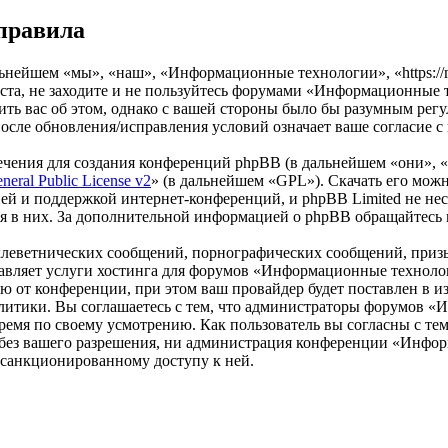
правила
ейшем «мы», «наш», «Информационные технологии», «https://mak
та, не заходите и не пользуйтесь форумами «Информационные т
ить вас об этом, однако с вашей стороны было бы разумным регу
ле обновления/исправления условий означает ваше согласие с
чения для создания конференций phpBB (в дальнейшем «они», 
eral Public License v2
» (в дальнейшем «GPL»). Скачать его мож
ей и поддержкой интернет-конференций, и phpBB Limited не нес
ия в них. За дополнительной информацией о phpBB обращайтесь
клеветнических сообщений, порнографических сообщений, приз
ставляет услуги хостинга для форумов «Информационные технол
от конференции, при этом ваш провайдер будет поставлен в изв
литики. Вы соглашаетесь с тем, что администраторы форумов 
ремя по своему усмотрению. Как пользователь вы согласны с тем
м без вашего разрешения, ни администрация конференции «Инфо
несанкционированному доступу к ней.