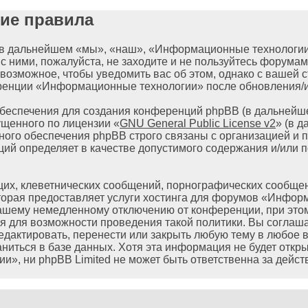
ие правила
дальнейшем «мы», «наш», «Информационные технологии», «
 с ними, пожалуйста, не заходите и не пользуйтесь форум
 возможное, чтобы уведомить вас об этом, однако с вашей
ференции «Информационные технологии» после обновления/и
еспечения для создания конференций phpBB (в дальнейш
ущенного по лицензии «
GNU General Public License v2
» (в 
ного обеспечения phpBB строго связаны с организацией и п
нций определяет в качестве допустимого содержания и/или
их, клеветнических сообщений, порнографических сообщен
оторая предоставляет услуги хостинга для форумов «Инфо
ашему немедленному отключению от конференции, при этом 
я для возможности проведения такой политики. Вы соглаш
дактировать, перенести или закрыть любую тему в любое в
аниться в базе данных. Хотя эта информация не будет откр
 ни phpBB Limited не может быть ответственна за действи