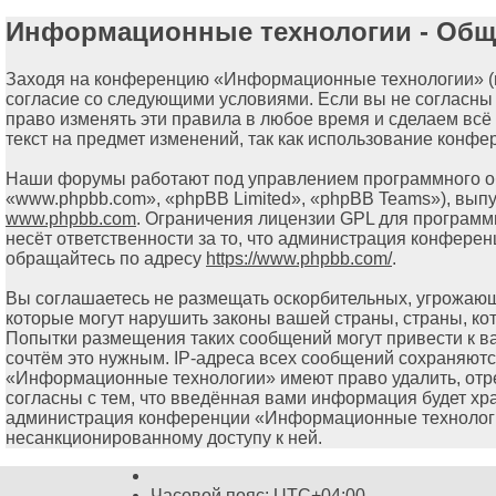
Информационные технологии - Общ
Заходя на конференцию «Информационные технологии» (в 
согласие со следующими условиями. Если вы не согласны
право изменять эти правила в любое время и сделаем всё
текст на предмет изменений, так как использование кон
Наши форумы работают под управлением программного об
«www.phpbb.com», «phpBB Limited», «phpBB Teams»), вып
www.phpbb.com
. Ограничения лицензии GPL для программ
несёт ответственности за то, что администрация конфере
обращайтесь по адресу
https://www.phpbb.com/
.
Вы соглашаетесь не размещать оскорбительных, угрожающ
которые могут нарушить законы вашей страны, страны, к
Попытки размещения таких сообщений могут привести к в
сочтём это нужным. IP-адреса всех сообщений сохраняютс
«Информационные технологии» имеют право удалить, отре
согласны с тем, что введённая вами информация будет хр
администрация конференции «Информационные технологии»,
несанкционированному доступу к ней.
Часовой пояс:
UTC+04:00