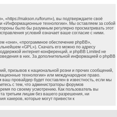
https://makson.ru/forum»), вы подтверждаете своё
ами «Информационные технологии». Мы оставляем за собой
 стороны было бы разумным регулярно просматривать этот
справления условий означает ваше согласие с ними.
ем «они», «программное обеспечение phpBB»,
дальнейшем «GPL»). Скачать его можно по адресу
оддержкой интернет-конференций, и phpBB Limited не
 поведения в них. За дополнительной информацией о phpBB
ий, призывов к национальной розни и прочих сообщений,
рмационные технологии» или международное право.
ваш провайдер будет поставлен в известность, если мы
аетесь с тем, что администраторы форумов
ремя по своему усмотрению. Как пользователь вы
ыта третьим лицам без вашего разрешения, ни
я хакеров, которые могут привести к