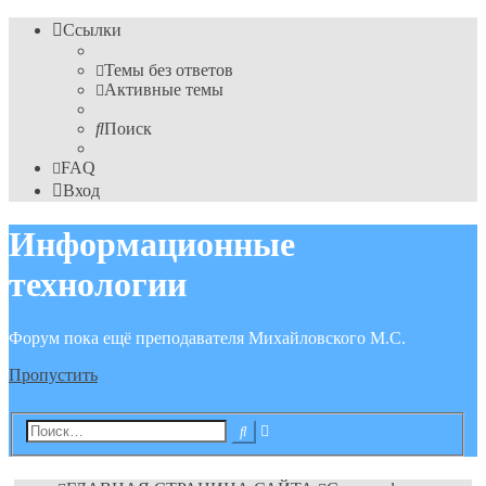
Ссылки
Темы без ответов
Активные темы
Поиск
FAQ
Вход
Информационные
технологии
Форум пока ещё преподавателя Михайловского М.С.
Пропустить
Расширенный
Поиск
поиск