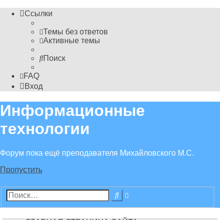
Ссылки
Темы без ответов
Активные темы
Поиск
FAQ
Вход
Информационные
технологии
Форум пока ещё преподавателя Михайловского М.С.
Пропустить
Расширенный
Поиск
поиск