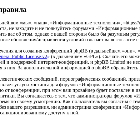
правила
ейшем «мы», «наш», «Информационные технологии», «https://mak
та, не заходите и не пользуйтесь форумами «Информационные т
ить вас об этом, однако с вашей стороны было бы разумным регу
ле обновления/исправления условий означает ваше согласие с
чения для создания конференций phpBB (в дальнейшем «они», 
eral Public License v2
» (в дальнейшем «GPL»). Скачать его мож
ей и поддержкой интернет-конференций, и phpBB Limited не нес
ия в них. За дополнительной информацией о phpBB обращайтесь
клеветнических сообщений, порнографических сообщений, приз
ставляет услуги хостинга для форумов «Информационные технол
от конференции, при этом ваш провайдер будет поставлен в изв
литики. Вы соглашаетесь с тем, что администраторы форумов 
ремя по своему усмотрению. Как пользователь вы согласны с тем
м без вашего разрешения, ни администрация конференции «Инфо
несанкционированному доступу к ней.