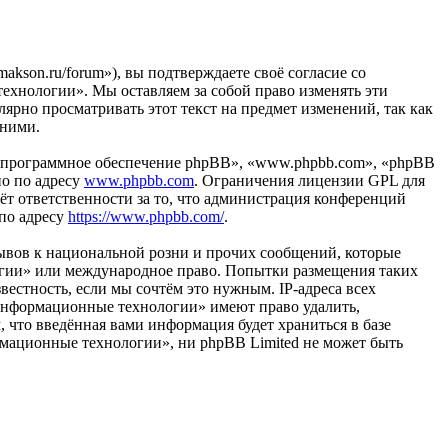
son.ru/forum»), вы подтверждаете своё согласие со
ехнологии». Мы оставляем за собой право изменять эти
лярно просматривать этот текст на предмет изменений, так как
 ними.
«программное обеспечение phpBB», «www.phpbb.com», «phpBB
но по адресу
www.phpbb.com
. Ограничения лицензии GPL для
ёт ответственности за то, что администрация конференций
 по адресу
https://www.phpbb.com/
.
ывов к национальной розни и прочих сообщений, которые
огии» или международное право. Попытки размещения таких
естность, если мы сочтём это нужным. IP-адреса всех
«Информационные технологии» имеют право удалить,
, что введённая вами информация будет храниться в базе
рмационные технологии», ни phpBB Limited не может быть