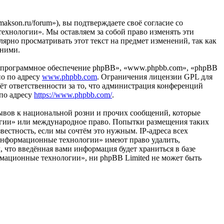
son.ru/forum»), вы подтверждаете своё согласие со
ехнологии». Мы оставляем за собой право изменять эти
лярно просматривать этот текст на предмет изменений, так как
 ними.
«программное обеспечение phpBB», «www.phpbb.com», «phpBB
но по адресу
www.phpbb.com
. Ограничения лицензии GPL для
ёт ответственности за то, что администрация конференций
 по адресу
https://www.phpbb.com/
.
ывов к национальной розни и прочих сообщений, которые
огии» или международное право. Попытки размещения таких
естность, если мы сочтём это нужным. IP-адреса всех
«Информационные технологии» имеют право удалить,
, что введённая вами информация будет храниться в базе
рмационные технологии», ни phpBB Limited не может быть