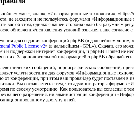
правила
ейшем «мы», «наш», «Информационные технологии», «https://mak
та, не заходите и не пользуйтесь форумами «Информационные т
ить вас об этом, однако с вашей стороны было бы разумным регу
ле обновления/исправления условий означает ваше согласие с
чения для создания конференций phpBB (в дальнейшем «они», 
eral Public License v2
» (в дальнейшем «GPL»). Скачать его мож
ей и поддержкой интернет-конференций, и phpBB Limited не нес
ия в них. За дополнительной информацией о phpBB обращайтесь
клеветнических сообщений, порнографических сообщений, приз
ставляет услуги хостинга для форумов «Информационные технол
от конференции, при этом ваш провайдер будет поставлен в изв
литики. Вы соглашаетесь с тем, что администраторы форумов 
ремя по своему усмотрению. Как пользователь вы согласны с тем
м без вашего разрешения, ни администрация конференции «Инфо
несанкционированному доступу к ней.