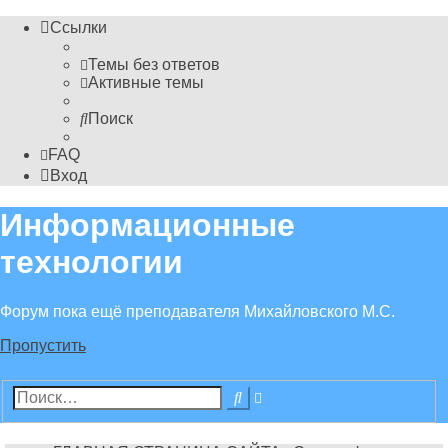
Ссылки
Темы без ответов
Активные темы
Поиск
FAQ
Вход
Информационные
технологии
Форум пока ещё преподавателя Михайловского М.С.
Пропустить
Расширенный
Поиск
поиск