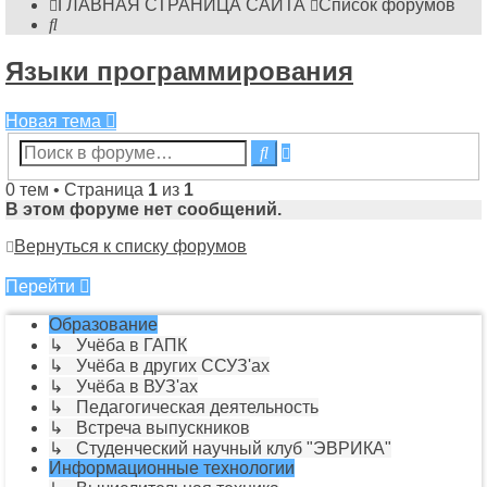
ГЛАВНАЯ СТРАНИЦА САЙТА
Список форумов
Поиск
Языки программирования
Новая тема
Расширенный
Поиск
поиск
0 тем • Страница
1
из
1
В этом форуме нет сообщений.
Вернуться к списку форумов
Перейти
Образование
↳ Учёба в ГАПК
↳ Учёба в других ССУЗ'ах
↳ Учёба в ВУЗ'ах
↳ Педагогическая деятельность
↳ Встреча выпускников
↳ Студенческий научный клуб "ЭВРИКА"
Информационные технологии