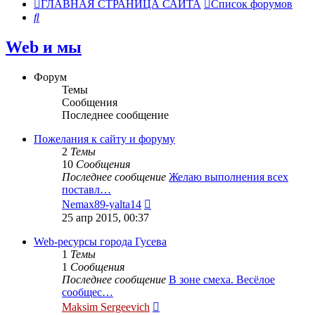
ГЛАВНАЯ СТРАНИЦА САЙТА
Список форумов
Поиск
Web и мы
Форум
Темы
Сообщения
Последнее сообщение
Пожелания к сайту и форуму
2
Темы
10
Сообщения
Последнее сообщение
Желаю выполнения всех
поставл…
Перейти
Nemax89-yalta14
к
25 апр 2015, 00:37
последнему
сообщению
Web-ресурсы города Гусева
1
Темы
1
Сообщения
Последнее сообщение
В зоне смеха. Весёлое
сообщес…
Перейти
Maksim Sergeevich