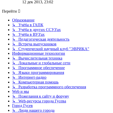
к
12 дек 2013, 23:02
последнему
сообщению
Перейти
Образование
↳ Учёба в ГАПК
↳ Учёба в других ССУЗ'ах
↳ Учёба в ВУЗ'ах
↳ Педагогическая деятельность
↳ Встреча выпускников
↳ Студенческий научный клуб "ЭВРИКА"
Информационные технологии
↳ Вычислительная техника
↳ Локальные и глобальные сети
↳ Программное обеспечение
↳ Языки программирования
↳ Интернет-радио
↳ Компьютерная помощь
↳ Разработка программного обеспечения
Web и мы
↳ Пожелания к сайту и форуму
↳ Web-ресурсы города Гусева
Город Гусев
↳ Люди нашего города