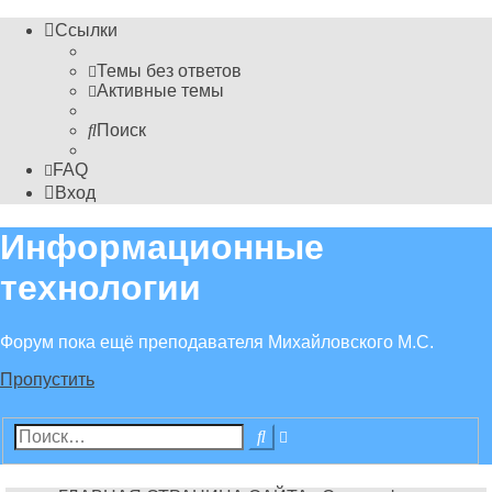
Ссылки
Темы без ответов
Активные темы
Поиск
FAQ
Вход
Информационные
технологии
Форум пока ещё преподавателя Михайловского М.С.
Пропустить
Расширенный
Поиск
поиск