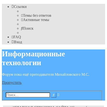
Ссылки
Темы без ответов
Активные темы
Поиск
FAQ
Вход
Информационные
технологии
Форум пока ещё преподавателя Михайловского М.С.
Пропустить
Расширенный
Поиск
поиск