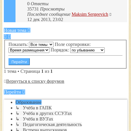
0
Ответы
35731
Просмотры
Последнее сообщение
Maksim Sergeevich
12 дек 2013, 23:02
Новая тема
Показать:
Поле сортировки:
Порядок:
1 тема • Страница
1
из
1
Вернуться к списку форумов
Перейти
Образование
↳ Учёба в ГАПК
↳ Учёба в других ССУЗ'ах
↳ Учёба в ВУЗ'ах
↳ Педагогическая деятельность
↳ Встреча выпускников