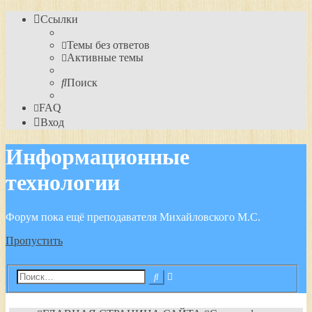
Ссылки
Темы без ответов
Активные темы
Поиск
FAQ
Вход
Информационные
технологии
Форум пока ещё преподавателя Михайловского М.С.
Пропустить
Расширенный
Поиск
поиск