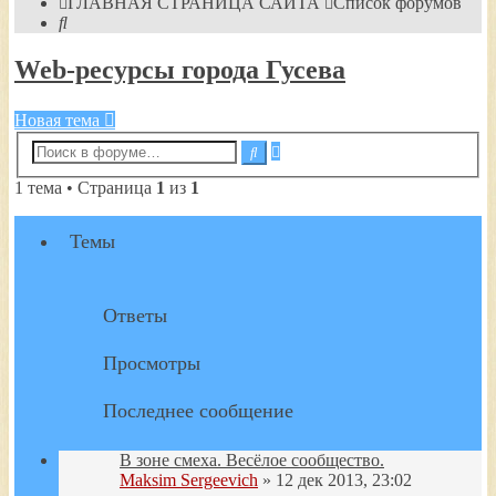
ГЛАВНАЯ СТРАНИЦА САЙТА
Список форумов
Поиск
Web-ресурсы города Гусева
Новая тема
Расширенный
Поиск
поиск
1 тема • Страница
1
из
1
Темы
Ответы
Просмотры
Последнее сообщение
В зоне смеха. Весёлое сообщество.
Maksim Sergeevich
» 12 дек 2013, 23:02