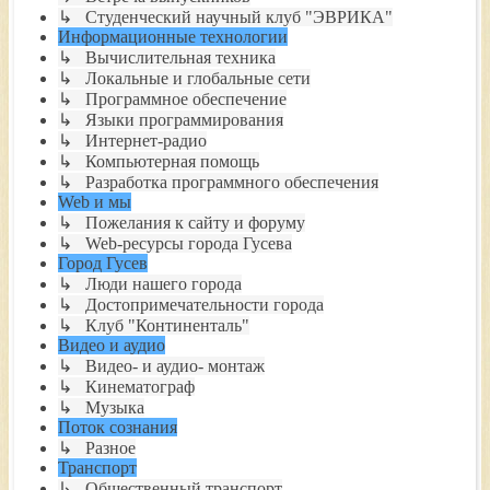
↳ Студенческий научный клуб "ЭВРИКА"
Информационные технологии
↳ Вычислительная техника
↳ Локальные и глобальные сети
↳ Программное обеспечение
↳ Языки программирования
↳ Интернет-радио
↳ Компьютерная помощь
↳ Разработка программного обеспечения
Web и мы
↳ Пожелания к сайту и форуму
↳ Web-ресурсы города Гусева
Город Гусев
↳ Люди нашего города
↳ Достопримечательности города
↳ Клуб "Континенталь"
Видео и аудио
↳ Видео- и аудио- монтаж
↳ Кинематограф
↳ Музыка
Поток сознания
↳ Разное
Транспорт
↳ Общественный транспорт