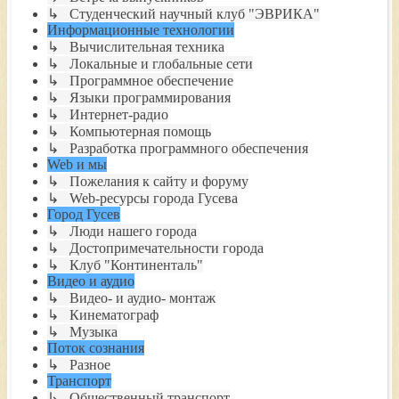
↳ Студенческий научный клуб "ЭВРИКА"
Информационные технологии
↳ Вычислительная техника
↳ Локальные и глобальные сети
↳ Программное обеспечение
↳ Языки программирования
↳ Интернет-радио
↳ Компьютерная помощь
↳ Разработка программного обеспечения
Web и мы
↳ Пожелания к сайту и форуму
↳ Web-ресурсы города Гусева
Город Гусев
↳ Люди нашего города
↳ Достопримечательности города
↳ Клуб "Континенталь"
Видео и аудио
↳ Видео- и аудио- монтаж
↳ Кинематограф
↳ Музыка
Поток сознания
↳ Разное
Транспорт
↳ Общественный транспорт