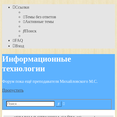
Ссылки
Темы без ответов
Активные темы
Поиск
FAQ
Вход
Информационные
технологии
Форум пока ещё преподавателя Михайловского М.С.
Пропустить
Расширенный
Поиск
поиск