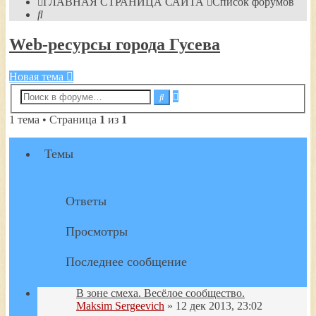
ГЛАВНАЯ СТРАНИЦА САЙТА
Список форумов
Поиск
Web-ресурсы города Гусева
Новая тема
Расширенный
Поиск
поиск
1 тема • Страница
1
из
1
Темы
Ответы
Просмотры
Последнее сообщение
В зоне смеха. Весёлое сообщество.
Maksim Sergeevich
» 12 дек 2013, 23:02