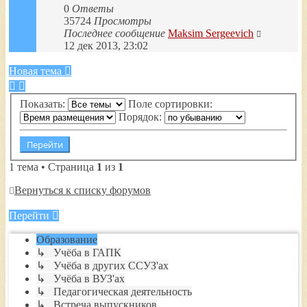
0
Ответы
35724
Просмотры
Последнее сообщение
Maksim Sergeevich
12 дек 2013, 23:02
Новая тема
Показать:
Поле сортировки:
Порядок:
1 тема • Страница
1
из
1
Вернуться к списку форумов
Перейти
Образование
↳ Учёба в ГАПК
↳ Учёба в других ССУЗ'ах
↳ Учёба в ВУЗ'ах
↳ Педагогическая деятельность
↳ Встреча выпускников