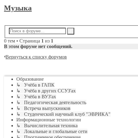
Музыка
Новая тема
Расширенный
Поиск
поиск
0 тем • Страница
1
из
1
В этом форуме нет сообщений.
Вернуться к списку форумов
Перейти
Образование
↳ Учёба в ГАПК
↳ Учёба в других ССУЗ'ах
↳ Учёба в ВУЗ'ах
↳ Педагогическая деятельность
↳ Встреча выпускников
↳ Студенческий научный клуб "ЭВРИКА"
Информационные технологии
↳ Вычислительная техника
↳ Локальные и глобальные сети
↳ Программное обеспечение