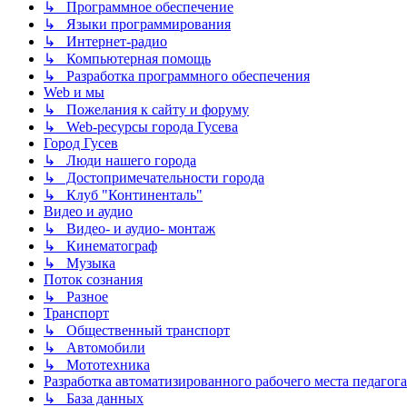
↳ Программное обеспечение
↳ Языки программирования
↳ Интернет-радио
↳ Компьютерная помощь
↳ Разработка программного обеспечения
Web и мы
↳ Пожелания к сайту и форуму
↳ Web-ресурсы города Гусева
Город Гусев
↳ Люди нашего города
↳ Достопримечательности города
↳ Клуб "Континенталь"
Видео и аудио
↳ Видео- и аудио- монтаж
↳ Кинематограф
↳ Музыка
Поток сознания
↳ Разное
Транспорт
↳ Общественный транспорт
↳ Автомобили
↳ Мототехника
Разработка автоматизированного рабочего места педагога
↳ База данных