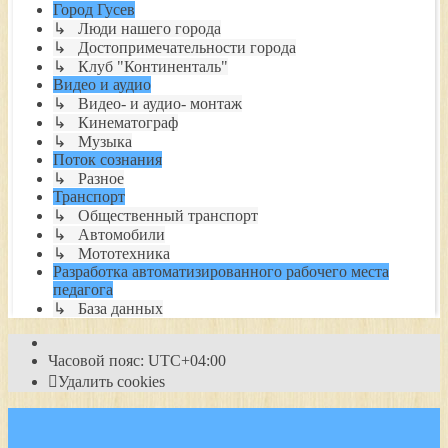
Город Гусев
↳ Люди нашего города
↳ Достопримечательности города
↳ Клуб "Континенталь"
Видео и аудио
↳ Видео- и аудио- монтаж
↳ Кинематограф
↳ Музыка
Поток сознания
↳ Разное
Транспорт
↳ Общественный транспорт
↳ Автомобили
↳ Мототехника
Разработка автоматизированного рабочего места
педагога
↳ База данных
Часовой пояс:
UTC+04:00
Удалить cookies