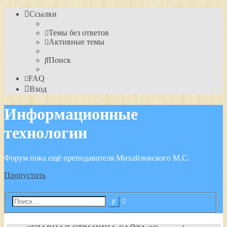
Ссылки
Темы без ответов
Активные темы
Поиск
FAQ
Вход
Информационные
технологии
Форум пока ещё преподавателя Михайловского М.С.
Пропустить
Расширенный
Поиск
поиск