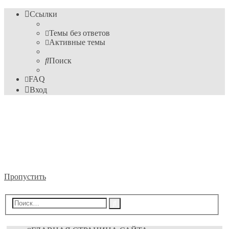
Ссылки
Темы без ответов
Активные темы
Поиск
FAQ
Вход
Информационные
технологии
Форум пока ещё преподавателя Михайловского М.С.
Пропустить
Расширенный
Поиск
поиск